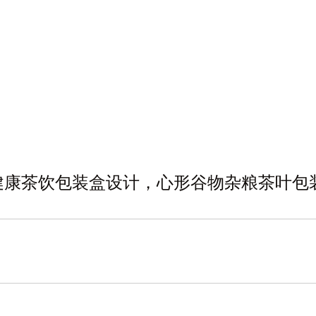
然健康茶饮包装盒设计，心形谷物杂粮茶叶包