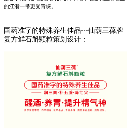
的江浙一带更受青睐。
国药准字的特殊养生佳品---仙葫三葆牌
复方鲜石斛颗粒策划设计：