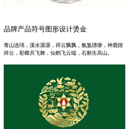
品牌产品符号图形设计烫金
青山连绵，溪水潺潺，祥云飘飘，氤氲缥缈，神鹿踏
祥云，彩蝶共飞舞，仙鹤飞云端，石斛生高山。