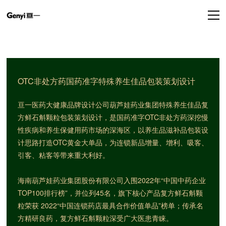
OTC非处方药国药准字特殊养生佳品包装策划设计
亘一医药大健康品牌设计公司葫芦娃药业集团特殊养生佳品复
方鲜石斛颗粒包装策划设计，是国药准字OTC非处方药深挖慢
性疾病和养生保健用药市场的深海区，以养生品滋补品包装设
计思路打造OTC黄金大单品，为连锁新品增量、增利、吸客、
引客、粘客等带来重大利好。
海南葫芦娃药业集团股份有限公司入围2022年“中国中药企业
TOP100排行榜”，并位列45名，旗下核心产品复方鲜石斛颗
粒荣获 2022“中国连锁药店最具合作价值单品”榜单；传承名
方精研良药，复方鲜石斛颗粒深受广大医患青睐。