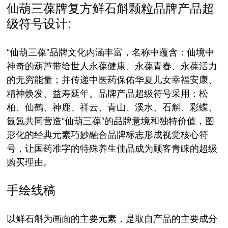
仙葫三葆牌复方鲜石斛颗粒品牌产品超
级符号设计:
“仙葫三葆”品牌文化内涵丰富，名称中蕴含：仙境中
神奇的葫芦带给世人永葆健康、永葆青春、永葆活力
的无穷能量；并传递中医药保佑华夏儿女幸福安康、
精神焕发、益寿延年。品牌产品超级符号采用：松
柏、仙鹤、神鹿、祥云、青山、溪水、石斛、彩蝶、
氤氲共同营造“仙葫三葆”的品牌意境和独特价值，图
形化的经典元素巧妙融合品牌标志形成视觉核心符
号，让国药准字的特殊养生佳品成为顾客青睐的超级
购买理由。
手绘线稿
以鲜石斛为画面的主要元素，是取自产品的主要成分