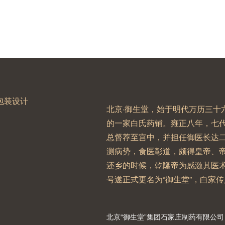
包装设计
北京·御生堂，始于明代万历三十
的一家白氏药铺。雍正八年，七
总督荐至宫中，并担任御医长达
测病势，食医彰道，颇得皇帝、
还乡的时候，乾隆帝为感激其医术
号遂正式更名为“御生堂”，白家
北京“御生堂”集团石家庄制药有限公