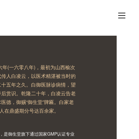
六年(一六零八年)，最初为山西榆次
代传人白凌云，以医术精湛被当时的
二十五年之久。白御医脉诊病情，望
帝后赏识。乾隆二十年，白凌云告老
医德，御赐“御生堂”牌匾。白家老
传人在鼎盛期分号达百余家。
司，是御生堂旗下通过国家GMP认证专业