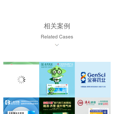
相关案例
Related Cases