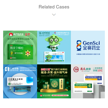
Related Cases