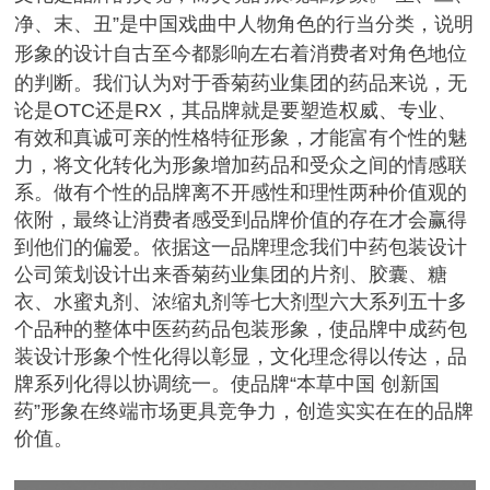
净、末、丑”是中国戏曲中人物角色的行当分类，
说明
形象的设计自古至今都影响左右着消费者对角色地位
的判断。
我们认为对于香菊药业集团的药品来说，
无
论是OTC还是RX，其品牌就是要塑造权威、专业、
有效和真诚可亲的性格特征形象，才能富有个性的魅
力，将文化转化为形象增加药品和受众之间的情感联
系。
做有个性的品牌离不开感性和理性两种价值观的
依附，最终让消费者感受到品牌价值的存在才会赢得
到他们的偏爱。
依据这一品牌理念我们中药包装设计
公司策划设计出来香菊药业集团的片剂、胶囊、糖
衣、水蜜丸剂、浓缩丸剂等七大剂型六大系列五十多
个品种的整体中医药药品包装形象，
使品牌中成药包
装设计形象个性化得以彰显，文化理念得以传达，品
牌系列化得以协调统一。使品牌“本草中国 创新国
药”形象在终端市场更具竞争力，创造实实在在的品牌
价值。