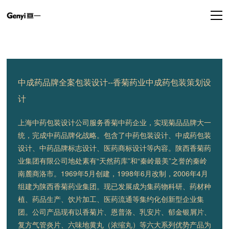
中成药品牌全案包装设计--香菊药业中成药包装策划设
计
上海中药包装设计公司服务香菊中药企业，实现菊品品牌大一
统，完成中药品牌化战略。包含了中药包装设计、中成药包装
设计、中药品牌标志设计、医药商标设计等内容。陕西香菊药
业集团有限公司地处素有“天然药库”和“秦岭最美”之誉的秦岭
南麓商洛市。1969年5月创建，1998年6月改制，2006年4月
组建为陕西香菊药业集团。现已发展成为集药物科研、药材种
植、药品生产、饮片加工、医药流通等集约化创新型企业集
团。公司产品现有以香菊片、恩普洛、乳安片、郁金银屑片、
复方气管炎片、六味地黄丸（浓缩丸）等六大系列优势产品为